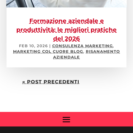
Formazione aziendale e
produttività: le migliori pratiche
del 2026
FEB 10, 2026
|
CONSULENZA MARKETING
,
MARKETING COL CUORE BLOG
,
RISANAMENTO
AZIENDALE
« POST PRECEDENTI