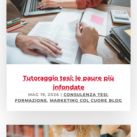
Tutoraggio tesi: le paure più
infondate
MAG 19, 2026
|
CONSULENZA TESI
,
FORMAZIONE
,
MARKETING COL CUORE BLOG