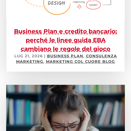
Business Plan e credito bancario:
perché le linee guida EBA
cambiano le regole del gioco
LUG 21, 2026
|
BUSINESS PLAN
,
CONSULENZA
MARKETING
,
MARKETING COL CUORE BLOG