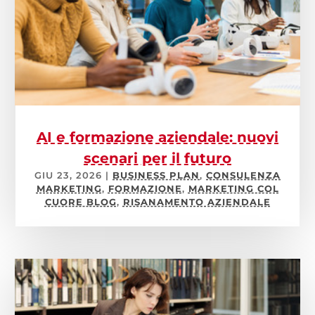
AI e formazione aziendale: nuovi
scenari per il futuro
GIU 23, 2026
|
BUSINESS PLAN
,
CONSULENZA
MARKETING
,
FORMAZIONE
,
MARKETING COL
CUORE BLOG
,
RISANAMENTO AZIENDALE