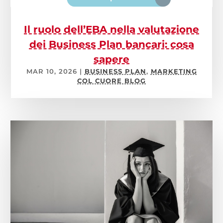
Il ruolo dell’EBA nella valutazione
dei Business Plan bancari: cosa
sapere
MAR 10, 2026
|
BUSINESS PLAN
,
MARKETING
COL CUORE BLOG