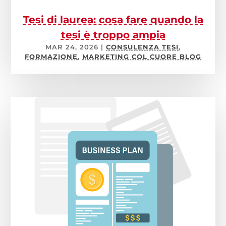
Tesi di laurea: cosa fare quando la
tesi è troppo ampia
MAR 24, 2026
|
CONSULENZA TESI
,
FORMAZIONE
,
MARKETING COL CUORE BLOG