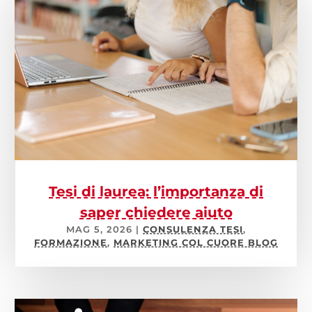
Tesi di laurea: l’importanza di
saper chiedere aiuto
MAG 5, 2026
|
CONSULENZA TESI
,
FORMAZIONE
,
MARKETING COL CUORE BLOG