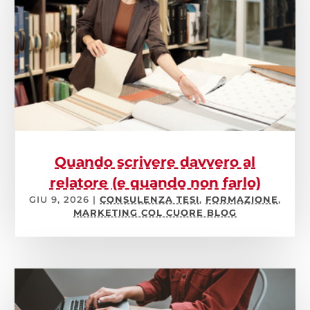
Quando scrivere davvero al
relatore (e quando non farlo)
GIU 9, 2026
|
CONSULENZA TESI
,
FORMAZIONE
,
MARKETING COL CUORE BLOG