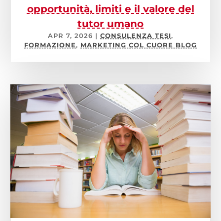
opportunità, limiti e il valore del
tutor umano
APR 7, 2026
|
CONSULENZA TESI
,
FORMAZIONE
,
MARKETING COL CUORE BLOG