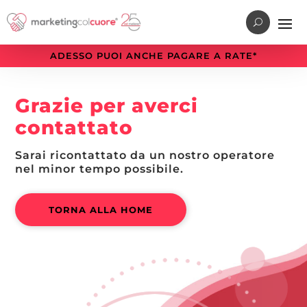
Vai
Vai
Vai
al
al
alla
menu
contenuto
sezione
ADESSO PUOI ANCHE PAGARE A RATE*
di
principale
a
navigazione
piè
Grazie per averci
principale
di
pagina
contattato
Sarai ricontattato da un nostro operatore
nel minor tempo possibile.
TORNA ALLA HOME