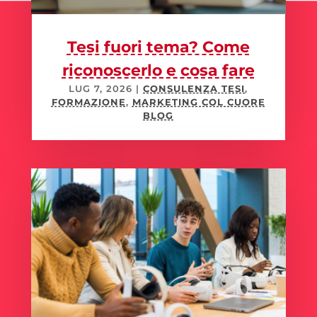
Tesi fuori tema? Come
riconoscerlo e cosa fare
LUG 7, 2026
|
CONSULENZA TESI
,
FORMAZIONE
,
MARKETING COL CUORE
BLOG