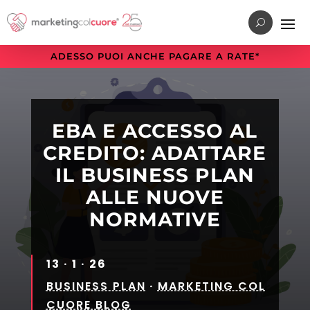
Vai
Vai
Vai
al
al
alla
menu
contenuto
sezione
ADESSO PUOI ANCHE PAGARE A RATE*
di
principale
a
navigazione
piè
principale
di
pagina
EBA E ACCESSO AL
CREDITO: ADATTARE
IL BUSINESS PLAN
ALLE NUOVE
NORMATIVE
13 · 1 · 26
BUSINESS PLAN
·
MARKETING COL
CUORE BLOG