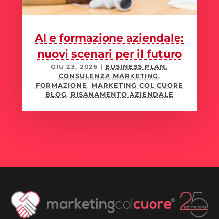
AI e formazione aziendale:
nuovi scenari per il futuro
GIU 23, 2026
|
BUSINESS PLAN
,
CONSULENZA MARKETING
,
FORMAZIONE
,
MARKETING COL CUORE
BLOG
,
RISANAMENTO AZIENDALE