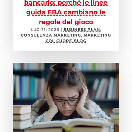
bancario: perché le linee
guida EBA cambiano le
regole del gioco
LUG 21, 2026
|
BUSINESS PLAN
,
CONSULENZA MARKETING
,
MARKETING
COL CUORE BLOG