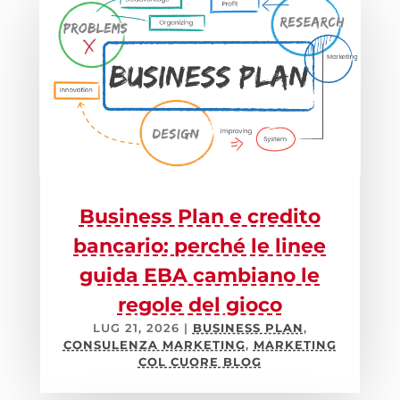
Business Plan e credito
bancario: perché le linee
guida EBA cambiano le
regole del gioco
LUG 21, 2026
|
BUSINESS PLAN
,
CONSULENZA MARKETING
,
MARKETING
COL CUORE BLOG