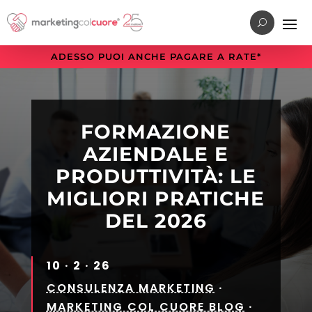
Vai
Vai
Vai
al
al
alla
menu
contenuto
sezione
ADESSO PUOI ANCHE PAGARE A RATE*
di
principale
a
navigazione
piè
principale
di
pagina
FORMAZIONE
AZIENDALE E
PRODUTTIVITÀ: LE
MIGLIORI PRATICHE
DEL 2026
10 · 2 · 26
CONSULENZA MARKETING
·
MARKETING COL CUORE BLOG
·