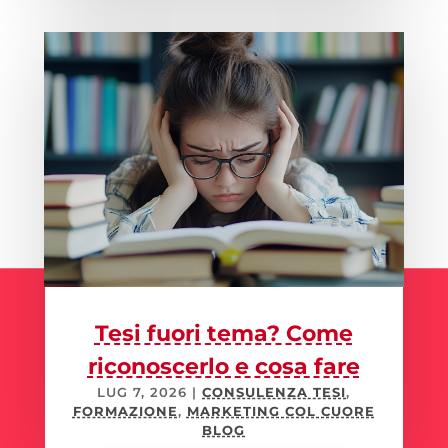
Tesi fuori tema? Come
riconoscerlo e cosa fare
LUG 7, 2026
|
CONSULENZA TESI
,
FORMAZIONE
,
MARKETING COL CUORE
BLOG