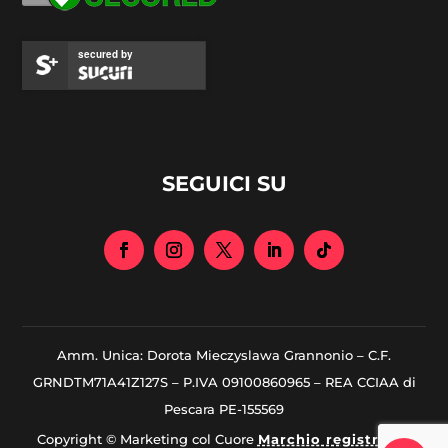
secured by
SEGUICI SU
Amm. Unica: Dorota Mieczyslawa Grannonio – C.F.
GRNDTM71A41Z127S – P.IVA 09100860965 – REA CCIAA di
Pescara PE-155569
Copyright © Marketing col Cuore
Marchio registrato
|