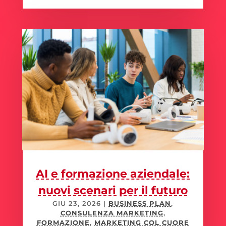
AI e formazione aziendale:
nuovi scenari per il futuro
GIU 23, 2026
|
BUSINESS PLAN
,
CONSULENZA MARKETING
,
FORMAZIONE
,
MARKETING COL CUORE