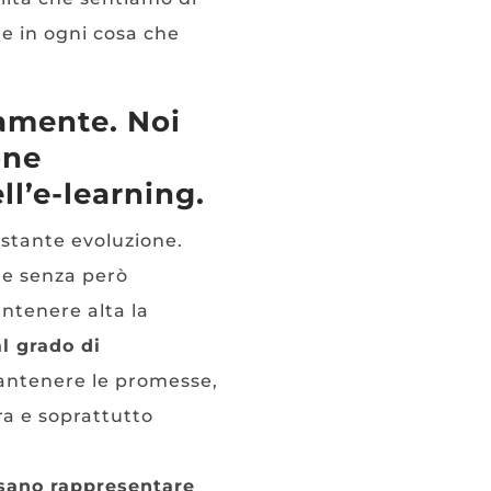
e in ogni cosa che
damente. Noi
one
l’e-learning.
ostante evoluzione.
re senza però
ntenere alta la
al grado di
mantenere le promesse,
ra e soprattutto
ssano rappresentare