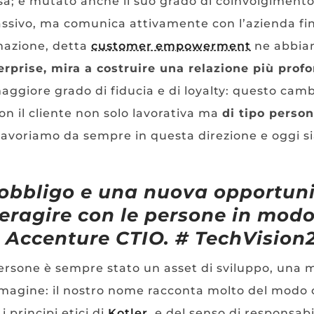
sa; è mutato anche il suo grado di coinvolgimento
assivo, ma comunica attivamente con l’azienda fin
rmazione, detta
customer empowerment
ne abbiam
terprise, mira a costruire una relazione più prof
ggiore grado di fiducia e di loyalty: questo ca
n il cliente non solo lavorativa ma
di tipo person
lavoriamo da sempre in questa direzione e oggi s
obbligo e una nuova opportuni
teragire con le persone in modo
Accenture CTIO. # TechVision
ersone è sempre stato un asset di sviluppo, una m
mmagine: il nostro nome racconta molto del modo
i principi etici di
Kotler
e del senso di responsabi