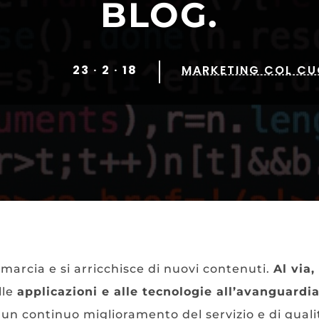
BLOG.
23 · 2 · 18
MARKETING COL CU
arcia e si arricchisce di nuovi contenuti.
Al via
lle
applicazioni e alle tecnologie all’avanguardi
i un continuo miglioramento del servizio e di qualit