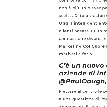
confronta con l’impre
non è più un player p
scelte. Di tale trasfo
Oggi l’intelligent en
clienti
basata su un ma
connessione diversa co
Marketing Col Cuore
motivati a farlo.
C’è un nuovo 
aziende di in
@PaulDaugh, 
Mettere al centro le p
a una questione di i
abbracciato il valore e 