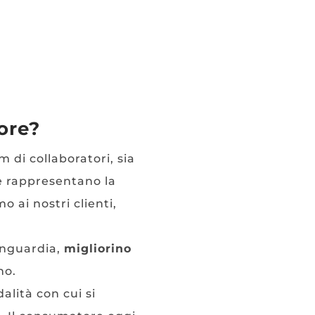
ore?
 di collaboratori, sia
 rappresentano la
o ai nostri clienti,
anguardia,
migliorino
no.
alità con cui si