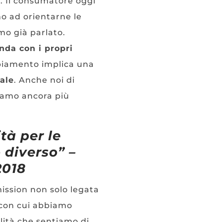
. Il consumatore oggi
o ad orientarne le
o già parlato.
onda con i propri
mbiamento implica una
ale
. Anche noi di
iamo ancora più
tà per le
 diverso” –
2018
ission non solo legata
 con cui abbiamo
lità che sentiamo di