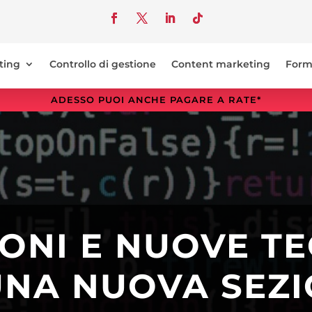
ting
Controllo di gestione
Content marketing
Form
ADESSO PUOI ANCHE PAGARE A RATE*
ONI E NUOVE T
UNA NUOVA SEZ