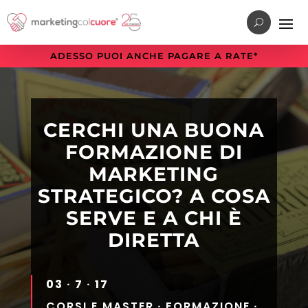
Vai
Vai
Vai
al
al
alla
menu
contenuto
sezione
ADESSO PUOI ANCHE PAGARE A RATE*
di
principale
a
navigazione
piè
principale
di
pagina
CERCHI UNA BUONA
FORMAZIONE DI
MARKETING
STRATEGICO? A COSA
SERVE E A CHI È
DIRETTA
03 · 7 · 17
CORSI E MASTER
·
FORMAZIONE
·