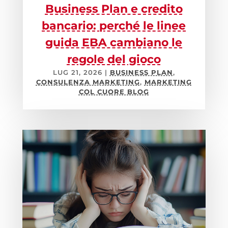
Business Plan e credito
bancario: perché le linee
guida EBA cambiano le
regole del gioco
LUG 21, 2026
|
BUSINESS PLAN
,
CONSULENZA MARKETING
,
MARKETING
COL CUORE BLOG