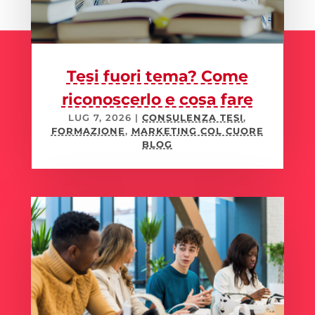
Tesi fuori tema? Come
riconoscerlo e cosa fare
LUG 7, 2026
|
CONSULENZA TESI
,
FORMAZIONE
,
MARKETING COL CUORE
BLOG