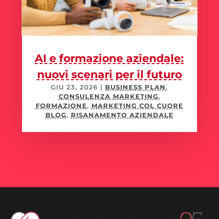
AI e formazione aziendale:
nuovi scenari per il futuro
GIU 23, 2026
|
BUSINESS PLAN
,
CONSULENZA MARKETING
,
FORMAZIONE
,
MARKETING COL CUORE
BLOG
,
RISANAMENTO AZIENDALE