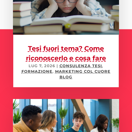
Tesi fuori tema? Come
riconoscerlo e cosa fare
LUG 7, 2026
|
CONSULENZA TESI
,
FORMAZIONE
,
MARKETING COL CUORE
BLOG