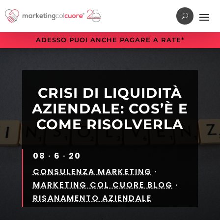
Vai
Vai
Vai
al
al
alla
menu
contenuto
sezione
ADESSO PUOI ANCHE PAGARE A RATE*
di
principale
a
navigazione
piè
principale
di
pagina
CRISI DI LIQUIDITÀ
AZIENDALE: COS’È E
COME RISOLVERLA
08 · 6 · 20
CONSULENZA MARKETING
·
MARKETING COL CUORE BLOG
·
RISANAMENTO AZIENDALE