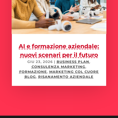
AI e formazione aziendale:
nuovi scenari per il futuro
GIU 23, 2026
|
BUSINESS PLAN
,
CONSULENZA MARKETING
,
FORMAZIONE
,
MARKETING COL CUORE
BLOG
,
RISANAMENTO AZIENDALE