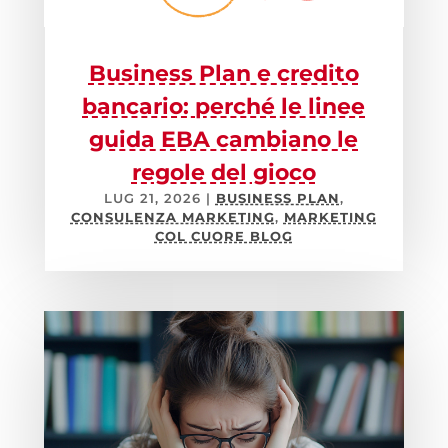
Business Plan e credito
bancario: perché le linee
guida EBA cambiano le
regole del gioco
LUG 21, 2026
|
BUSINESS PLAN
,
CONSULENZA MARKETING
,
MARKETING
COL CUORE BLOG