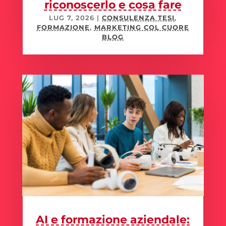
riconoscerlo e cosa fare
LUG 7, 2026
|
CONSULENZA TESI
,
FORMAZIONE
,
MARKETING COL CUORE
BLOG
AI e formazione aziendale: