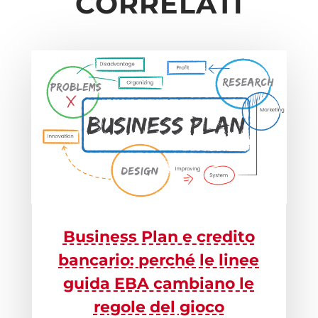
CORRELATI
Business Plan e credito
bancario: perché le linee
guida EBA cambiano le
regole del gioco