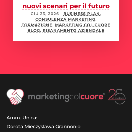
nuovi scenari per il futuro
GIU 23, 2026
|
BUSINESS PLAN
,
CONSULENZA MARKETING
,
FORMAZIONE
,
MARKETING COL CUORE
BLOG
,
RISANAMENTO AZIENDALE
Amm. Unica:
Dorota Mieczyslawa Grannonio