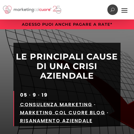
Vai
Vai
Vai
al
al
alla
menu
contenuto
sezione
ADESSO PUOI ANCHE PAGARE A RATE*
di
principale
a
navigazione
piè
principale
di
pagina
LE PRINCIPALI CAUSE
DI UNA CRISI
AZIENDALE
05 · 9 · 19
CONSULENZA MARKETING
·
MARKETING COL CUORE BLOG
·
RISANAMENTO AZIENDALE