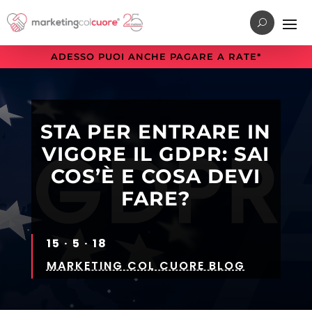
Vai
Vai
Vai
al
al
alla
menu
contenuto
sezione
ADESSO PUOI ANCHE PAGARE A RATE*
di
principale
a
navigazione
piè
principale
di
pagina
STA PER ENTRARE IN
VIGORE IL GDPR: SAI
COS’È E COSA DEVI
FARE?
15 · 5 · 18
MARKETING COL CUORE BLOG