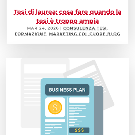
Tesi di laurea: cosa fare quando la
tesi è troppo ampia
MAR 24, 2026
|
CONSULENZA TESI
,
FORMAZIONE
,
MARKETING COL CUORE BLOG