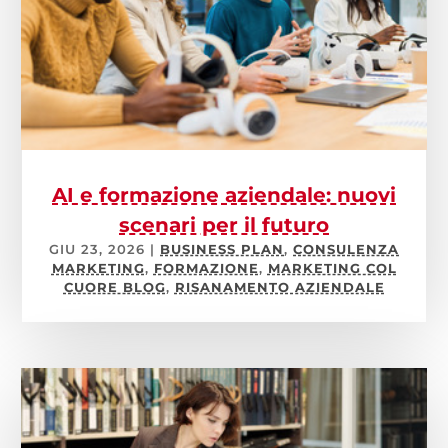
AI e formazione aziendale: nuovi
scenari per il futuro
GIU 23, 2026
|
BUSINESS PLAN
,
CONSULENZA
MARKETING
,
FORMAZIONE
,
MARKETING COL
CUORE BLOG
,
RISANAMENTO AZIENDALE