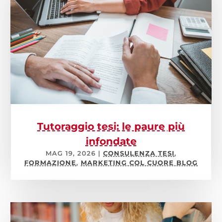
Tutoraggio tesi: le paure più
infondate
MAG 19, 2026
|
CONSULENZA TESI
,
FORMAZIONE
,
MARKETING COL CUORE BLOG