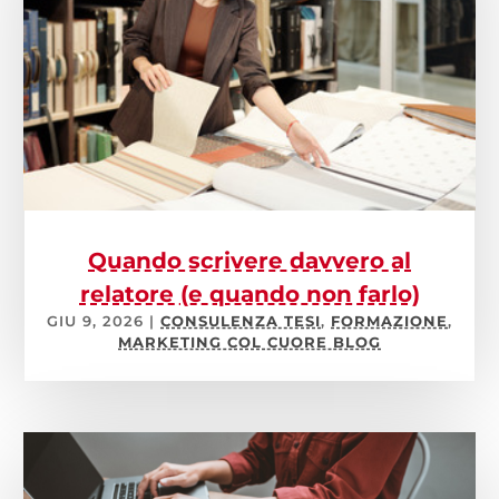
Quando scrivere davvero al
relatore (e quando non farlo)
GIU 9, 2026
|
CONSULENZA TESI
,
FORMAZIONE
,
MARKETING COL CUORE BLOG