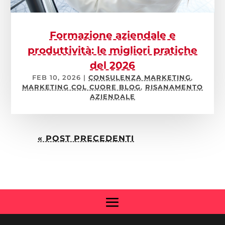
Formazione aziendale e
produttività: le migliori pratiche
del 2026
FEB 10, 2026
|
CONSULENZA MARKETING
,
MARKETING COL CUORE BLOG
,
RISANAMENTO
AZIENDALE
« POST PRECEDENTI