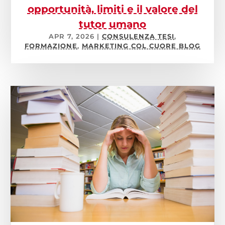
opportunità, limiti e il valore del
tutor umano
APR 7, 2026
|
CONSULENZA TESI
,
FORMAZIONE
,
MARKETING COL CUORE BLOG