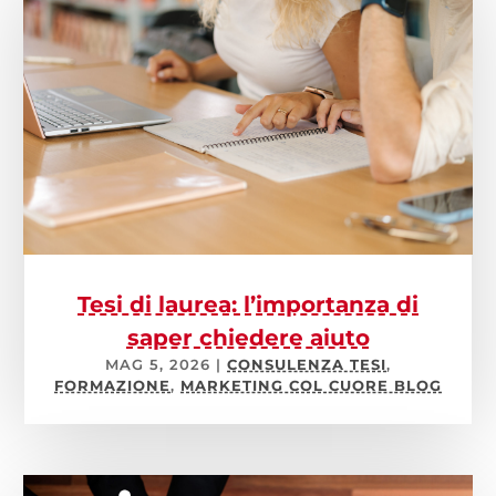
Tesi di laurea: l’importanza di
saper chiedere aiuto
MAG 5, 2026
|
CONSULENZA TESI
,
FORMAZIONE
,
MARKETING COL CUORE BLOG