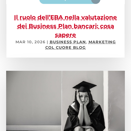
Il ruolo dell’EBA nella valutazione
dei Business Plan bancari: cosa
sapere
MAR 10, 2026
|
BUSINESS PLAN
,
MARKETING
COL CUORE BLOG