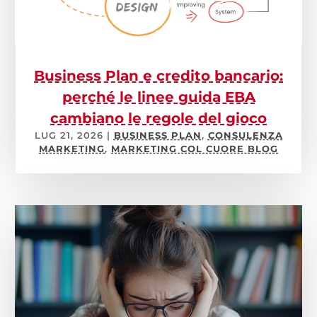
Business Plan e credito bancario:
perché le linee guida EBA
cambiano le regole del gioco
LUG 21, 2026
|
BUSINESS PLAN
,
CONSULENZA
MARKETING
,
MARKETING COL CUORE BLOG