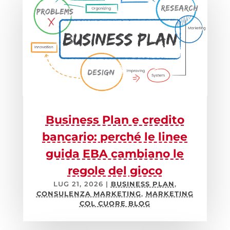
Business Plan e credito
bancario: perché le linee
guida EBA cambiano le
regole del gioco
LUG 21, 2026
|
BUSINESS PLAN
,
CONSULENZA MARKETING
,
MARKETING
COL CUORE BLOG