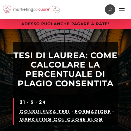
Vai
Vai
Vai
al
al
alla
menu
contenuto
sezione
ADESSO PUOI ANCHE PAGARE A RATE*
di
principale
a
navigazione
piè
principale
di
pagina
TESI DI LAUREA: COME
CALCOLARE LA
PERCENTUALE DI
PLAGIO CONSENTITA
21 · 5 · 24
CONSULENZA TESI
·
FORMAZIONE
·
MARKETING COL CUORE BLOG