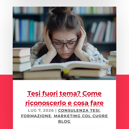
Tesi fuori tema? Come
riconoscerlo e cosa fare
LUG 7, 2026
|
CONSULENZA TESI
,
FORMAZIONE
,
MARKETING COL CUORE
BLOG