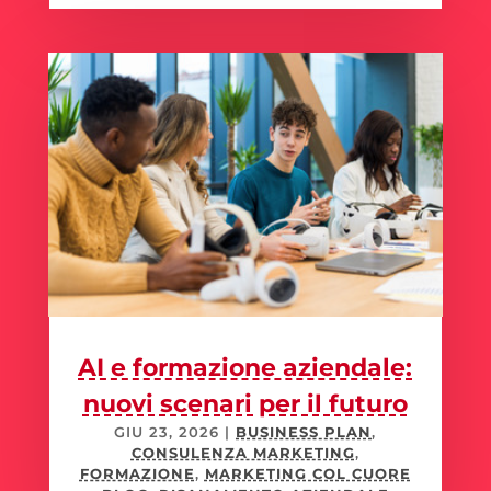
AI e formazione aziendale:
nuovi scenari per il futuro
GIU 23, 2026
|
BUSINESS PLAN
,
CONSULENZA MARKETING
,
FORMAZIONE
,
MARKETING COL CUORE