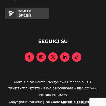
secured by
SEGUICI SU
Amm. Unica: Dorota Mieczyslawa Grannonio – C.F.
GRNDTM71A41Z127S – P.IVA 09100860965 – REA CCIAA di
Pescara PE-155569
Copyright © Marketing col Cuore
Marchio registrato
|