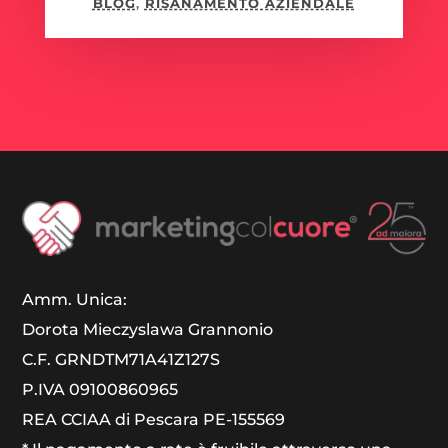
BLOG
,
RISANAMENTO AZIENDALE
Amm. Unica:
Dorota Mieczyslawa Grannonio
C.F. GRNDTM71A41Z127S
P.IVA 09100860965
REA CCIAA di Pescara PE-155569