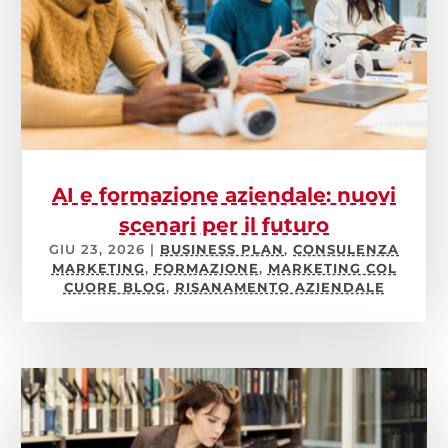
AI e formazione aziendale: nuovi
scenari per il futuro
GIU 23, 2026
|
BUSINESS PLAN
,
CONSULENZA
MARKETING
,
FORMAZIONE
,
MARKETING COL
CUORE BLOG
,
RISANAMENTO AZIENDALE