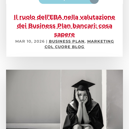
Il ruolo dell’EBA nella valutazione
dei Business Plan bancari: cosa
sapere
MAR 10, 2026
|
BUSINESS PLAN
,
MARKETING
COL CUORE BLOG