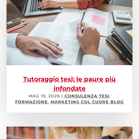
Tutoraggio tesi: le paure più
infondate
MAG 19, 2026
|
CONSULENZA TESI
,
FORMAZIONE
,
MARKETING COL CUORE BLOG