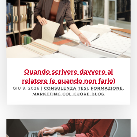
Quando scrivere davvero al
relatore (e quando non farlo)
GIU 9, 2026
|
CONSULENZA TESI
,
FORMAZIONE
,
MARKETING COL CUORE BLOG