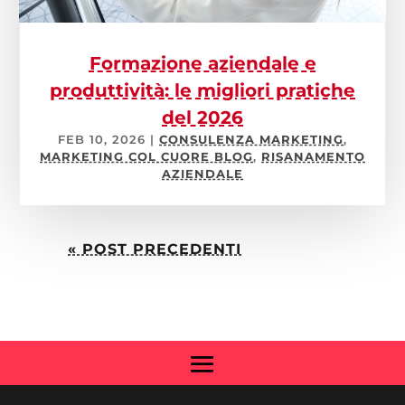
Formazione aziendale e
produttività: le migliori pratiche
del 2026
FEB 10, 2026
|
CONSULENZA MARKETING
,
MARKETING COL CUORE BLOG
,
RISANAMENTO
AZIENDALE
« POST PRECEDENTI