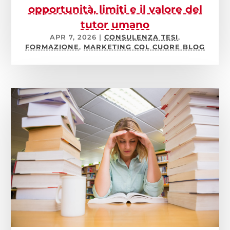
opportunità, limiti e il valore del
tutor umano
APR 7, 2026
|
CONSULENZA TESI
,
FORMAZIONE
,
MARKETING COL CUORE BLOG