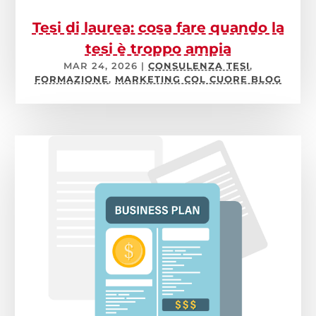
Tesi di laurea: cosa fare quando la
tesi è troppo ampia
MAR 24, 2026
|
CONSULENZA TESI
,
FORMAZIONE
,
MARKETING COL CUORE BLOG