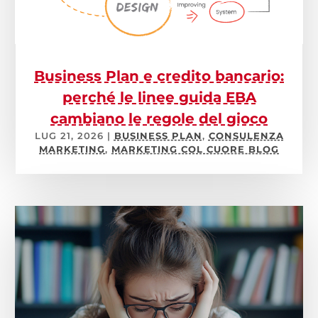
Business Plan e credito bancario:
perché le linee guida EBA
cambiano le regole del gioco
LUG 21, 2026
|
BUSINESS PLAN
,
CONSULENZA
MARKETING
,
MARKETING COL CUORE BLOG