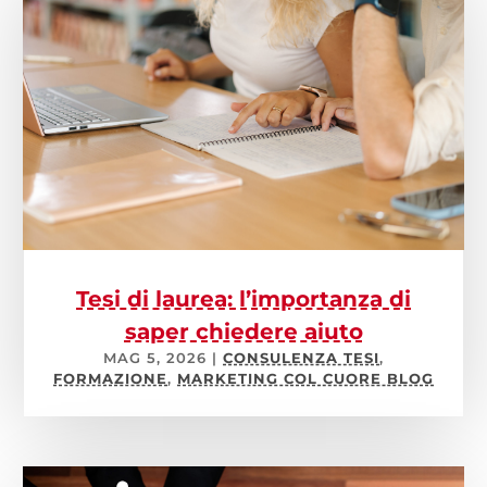
Tesi di laurea: l’importanza di
saper chiedere aiuto
MAG 5, 2026
|
CONSULENZA TESI
,
FORMAZIONE
,
MARKETING COL CUORE BLOG