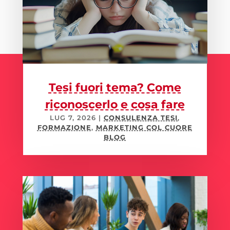
Tesi fuori tema? Come
riconoscerlo e cosa fare
LUG 7, 2026
|
CONSULENZA TESI
,
FORMAZIONE
,
MARKETING COL CUORE
BLOG