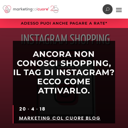
Vai
Vai
Vai
al
al
alla
menu
contenuto
sezione
ADESSO PUOI ANCHE PAGARE A RATE*
di
principale
a
navigazione
piè
principale
di
pagina
ANCORA NON
CONOSCI SHOPPING,
IL TAG DI INSTAGRAM?
ECCO COME
ATTIVARLO.
20 · 4 · 18
MARKETING COL CUORE BLOG