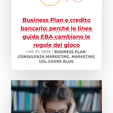
Business Plan e credito
bancario: perché le linee
guida EBA cambiano le
regole del gioco
LUG 21, 2026
|
BUSINESS PLAN
,
CONSULENZA MARKETING
,
MARKETING
COL CUORE BLOG