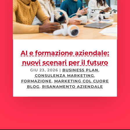
AI e formazione aziendale:
nuovi scenari per il futuro
GIU 23, 2026
|
BUSINESS PLAN
,
CONSULENZA MARKETING
,
FORMAZIONE
,
MARKETING COL CUORE
BLOG
,
RISANAMENTO AZIENDALE