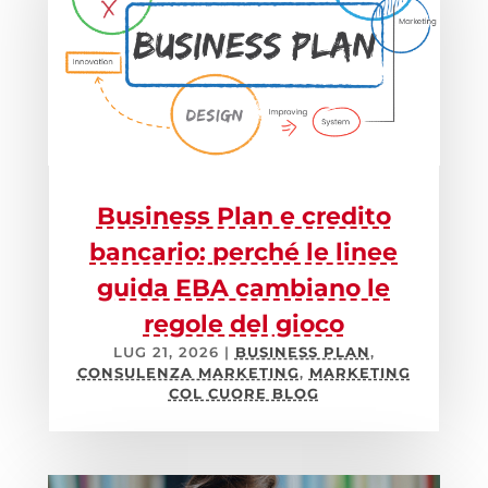
Business Plan e credito
bancario: perché le linee
guida EBA cambiano le
regole del gioco
LUG 21, 2026
|
BUSINESS PLAN
,
CONSULENZA MARKETING
,
MARKETING
COL CUORE BLOG