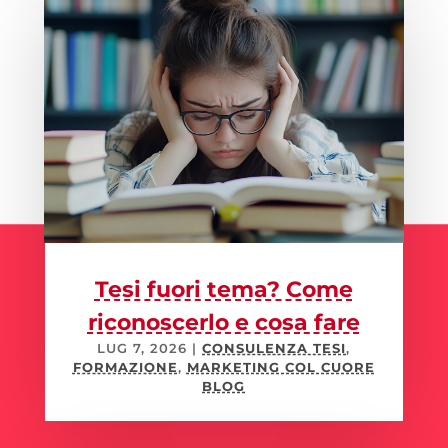
Tesi fuori tema? Come
riconoscerlo e cosa fare
LUG 7, 2026
|
CONSULENZA TESI
,
FORMAZIONE
,
MARKETING COL CUORE
BLOG