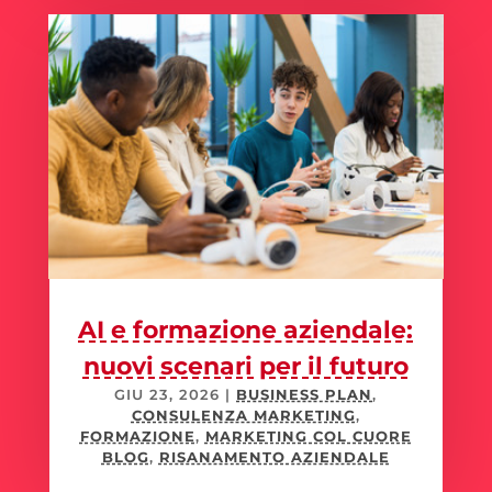
AI e formazione aziendale:
nuovi scenari per il futuro
GIU 23, 2026
|
BUSINESS PLAN
,
CONSULENZA MARKETING
,
FORMAZIONE
,
MARKETING COL CUORE
BLOG
,
RISANAMENTO AZIENDALE