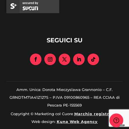
secured by
SEGUICI SU
Amm. Unica: Dorota Mieczyslawa Grannonio – C.F.
GRNDTM71A41Z127S – P.IVA 09100860965 – REA CCIAA di
Pescara PE-155569
Copyright © Marketing col Cuore
Marchio registrato
|
Web design:
Kuna Web Agency