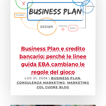
Business Plan e credito
bancario: perché le linee
guida EBA cambiano le
regole del gioco
LUG 21, 2026
|
BUSINESS PLAN
,
CONSULENZA MARKETING
,
MARKETING
COL CUORE BLOG