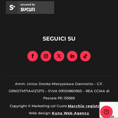
secured by
SEGUICI SU
Amm. Unica: Dorota Mieczyslawa Grannonio – C.F.
GRNDTM71A41Z127S – P.IVA 09100860965 – REA CCIAA di
Pescara PE-155569
Copyright © Marketing col Cuore
Marchio registrato
|
Web design:
Kuna Web Agency