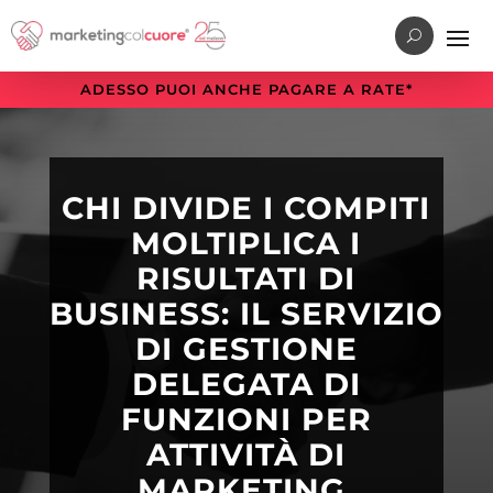
Vai
Vai
Vai
al
al
alla
menu
contenuto
sezione
ADESSO PUOI ANCHE PAGARE A RATE*
di
principale
a
navigazione
piè
principale
di
pagina
CHI DIVIDE I COMPITI
MOLTIPLICA I
RISULTATI DI
BUSINESS: IL SERVIZIO
DI GESTIONE
DELEGATA DI
FUNZIONI PER
ATTIVITÀ DI
MARKETING.