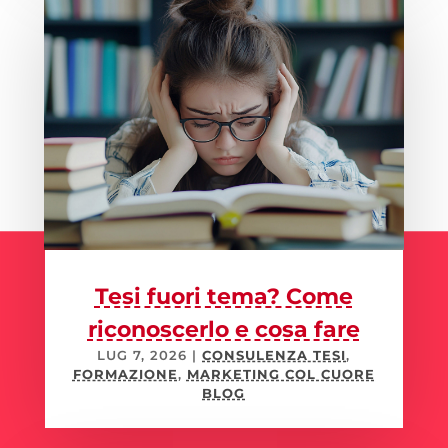
Tesi fuori tema? Come
riconoscerlo e cosa fare
LUG 7, 2026
|
CONSULENZA TESI
,
FORMAZIONE
,
MARKETING COL CUORE
BLOG