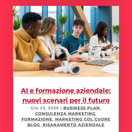
AI e formazione aziendale:
nuovi scenari per il futuro
GIU 23, 2026
|
BUSINESS PLAN
,
CONSULENZA MARKETING
,
FORMAZIONE
,
MARKETING COL CUORE
BLOG
,
RISANAMENTO AZIENDALE