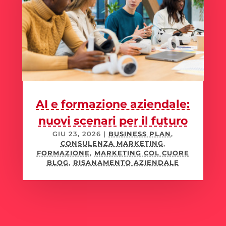
AI e formazione aziendale:
nuovi scenari per il futuro
GIU 23, 2026
|
BUSINESS PLAN
,
CONSULENZA MARKETING
,
FORMAZIONE
,
MARKETING COL CUORE
BLOG
,
RISANAMENTO AZIENDALE