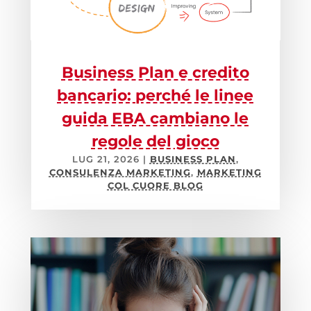
Business Plan e credito
bancario: perché le linee
guida EBA cambiano le
regole del gioco
LUG 21, 2026
|
BUSINESS PLAN
,
CONSULENZA MARKETING
,
MARKETING
COL CUORE BLOG