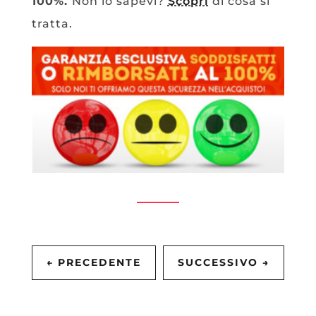
100%.
Non lo sapevi?
Scopri
di cosa si
tratta.
←
PRECEDENTE
SUCCESSIVO
→