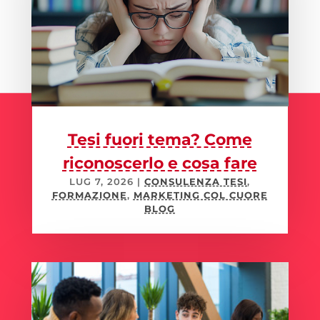
Tesi fuori tema? Come
riconoscerlo e cosa fare
LUG 7, 2026
|
CONSULENZA TESI
,
FORMAZIONE
,
MARKETING COL CUORE
BLOG