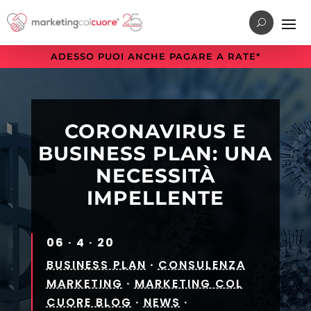
Vai
Vai
Vai
al
al
alla
menu
contenuto
sezione
ADESSO PUOI ANCHE PAGARE A RATE*
di
principale
a
navigazione
piè
principale
di
pagina
CORONAVIRUS E
BUSINESS PLAN: UNA
NECESSITÀ
IMPELLENTE
06 · 4 · 20
BUSINESS PLAN
·
CONSULENZA
MARKETING
·
MARKETING COL
CUORE BLOG
·
NEWS
·