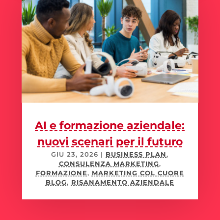
AI e formazione aziendale:
nuovi scenari per il futuro
GIU 23, 2026
|
BUSINESS PLAN
,
CONSULENZA MARKETING
,
FORMAZIONE
,
MARKETING COL CUORE
BLOG
,
RISANAMENTO AZIENDALE