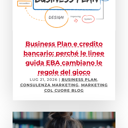
Business Plan e credito
bancario: perché le linee
guida EBA cambiano le
regole del gioco
LUG 21, 2026
|
BUSINESS PLAN
,
CONSULENZA MARKETING
,
MARKETING
COL CUORE BLOG