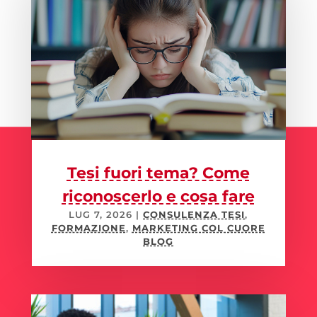
Tesi fuori tema? Come
riconoscerlo e cosa fare
LUG 7, 2026
|
CONSULENZA TESI
,
FORMAZIONE
,
MARKETING COL CUORE
BLOG