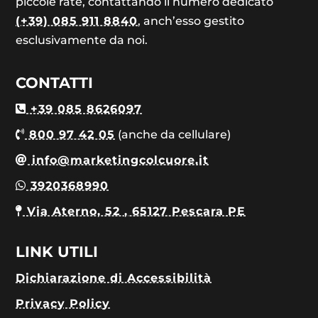
piccole rate, contattando il numero dedicato
(+39) 085 911 8840
, anch’esso gestito
esclusivamente da noi.
CONTATTI
+39 085 8626097
800 97 42 05
(anche da cellulare)
info@marketingcolcuore.it
3920368990
Via Aterno, 52 , 65127 Pescara PE
LINK UTILI
Dichiarazione di Accessibilità
Privacy Policy