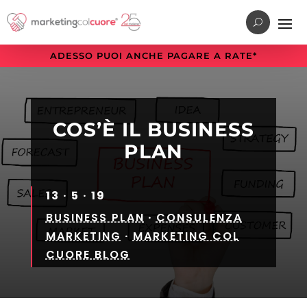
Vai
Vai
Vai
al
al
alla
menu
contenuto
sezione
ADESSO PUOI ANCHE PAGARE A RATE*
di
principale
a
navigazione
piè
principale
di
pagina
COS’È IL BUSINESS
PLAN
13 · 5 · 19
BUSINESS PLAN
·
CONSULENZA
MARKETING
·
MARKETING COL
CUORE BLOG