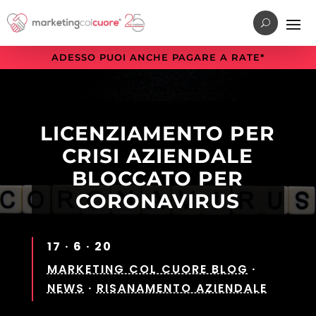
Vai
Vai
Vai
al
al
alla
menu
contenuto
sezione
ADESSO PUOI ANCHE PAGARE A RATE*
di
principale
a
navigazione
piè
principale
di
pagina
LICENZIAMENTO PER
CRISI AZIENDALE
BLOCCATO PER
CORONAVIRUS
17 · 6 · 20
MARKETING COL CUORE BLOG
·
NEWS
·
RISANAMENTO AZIENDALE