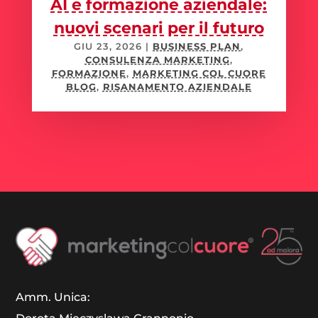
AI e formazione aziendale:
nuovi scenari per il futuro
GIU 23, 2026
|
BUSINESS PLAN
,
CONSULENZA MARKETING
,
FORMAZIONE
,
MARKETING COL CUORE
BLOG
,
RISANAMENTO AZIENDALE
Amm. Unica: