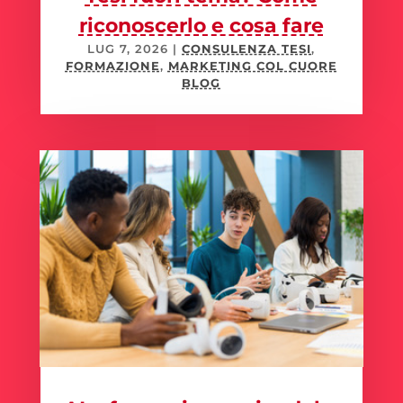
riconoscerlo e cosa fare
LUG 7, 2026
|
CONSULENZA TESI
,
FORMAZIONE
,
MARKETING COL CUORE
BLOG