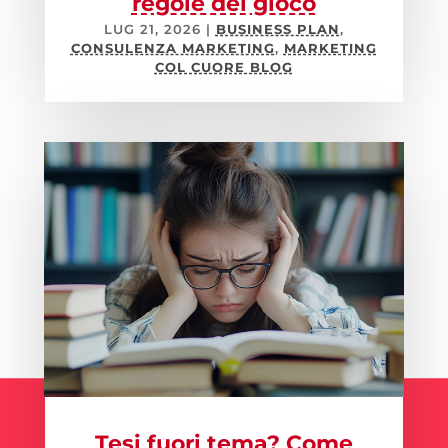
regole del gioco
LUG 21, 2026
|
BUSINESS PLAN
,
CONSULENZA MARKETING
,
MARKETING
COL CUORE BLOG
Tesi fuori tema? Come