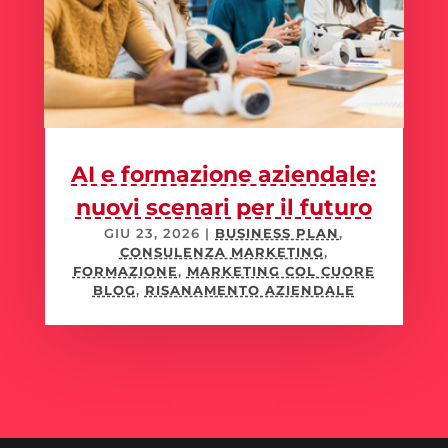
AI e formazione aziendale:
nuovi scenari per il futuro
GIU 23, 2026
|
BUSINESS PLAN
,
CONSULENZA MARKETING
,
FORMAZIONE
,
MARKETING COL CUORE
BLOG
,
RISANAMENTO AZIENDALE