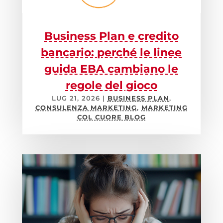
Business Plan e credito
bancario: perché le linee
guida EBA cambiano le
regole del gioco
LUG 21, 2026
|
BUSINESS PLAN
,
CONSULENZA MARKETING
,
MARKETING
COL CUORE BLOG