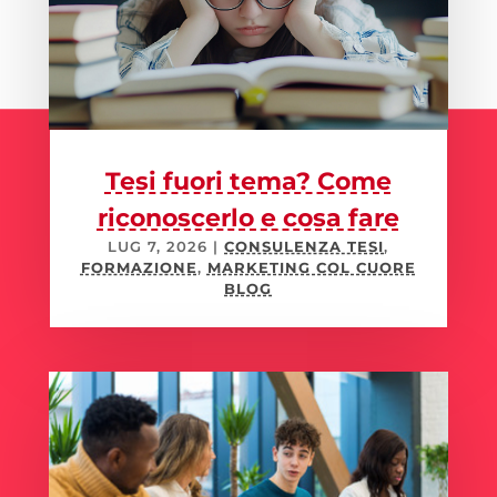
Tesi fuori tema? Come
riconoscerlo e cosa fare
LUG 7, 2026
|
CONSULENZA TESI
,
FORMAZIONE
,
MARKETING COL CUORE
BLOG