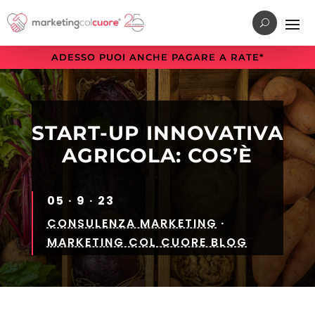
Vai
Vai
Vai
al
al
alla
menu
contenuto
sezione
ADESSO PUOI ANCHE PAGARE A RATE*
di
principale
a
navigazione
piè
principale
di
pagina
START-UP INNOVATIVA
AGRICOLA: COS’È
05 · 9 · 23
CONSULENZA MARKETING
·
MARKETING COL CUORE BLOG