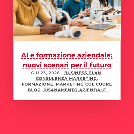
AI e formazione aziendale:
nuovi scenari per il futuro
GIU 23, 2026
|
BUSINESS PLAN
,
CONSULENZA MARKETING
,
FORMAZIONE
,
MARKETING COL CUORE
BLOG
,
RISANAMENTO AZIENDALE