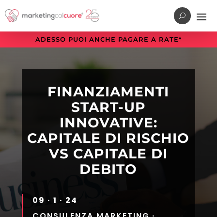
Vai
Vai
Vai
al
al
alla
menu
contenuto
sezione
ADESSO PUOI ANCHE PAGARE A RATE*
di
principale
a
navigazione
piè
principale
di
pagina
FINANZIAMENTI
START-UP
INNOVATIVE:
CAPITALE DI RISCHIO
VS CAPITALE DI
DEBITO
09 · 1 · 24
CONSULENZA MARKETING
·