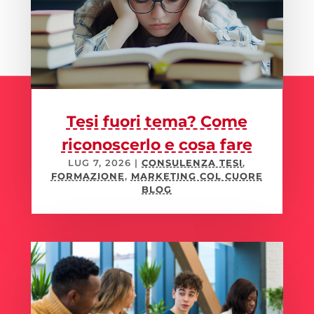
Tesi fuori tema? Come
riconoscerlo e cosa fare
LUG 7, 2026
|
CONSULENZA TESI
,
FORMAZIONE
,
MARKETING COL CUORE
BLOG