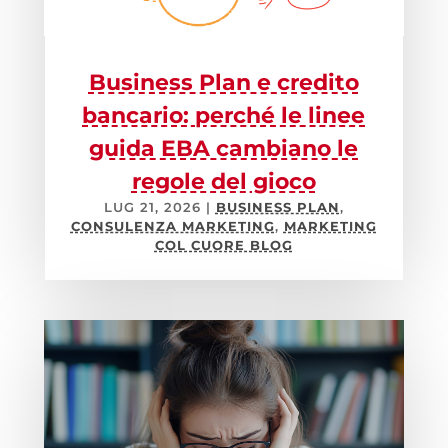
Business Plan e credito
bancario: perché le linee
guida EBA cambiano le
regole del gioco
LUG 21, 2026
|
BUSINESS PLAN
,
CONSULENZA MARKETING
,
MARKETING
COL CUORE BLOG