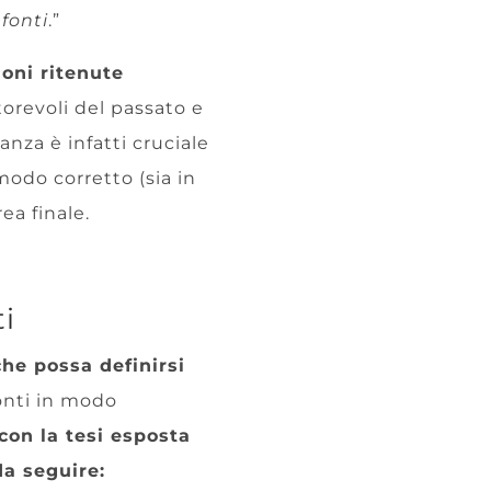
 fonti
.”
oni ritenute
torevoli del passato e
anza è infatti cruciale
 modo corretto (sia in
ea finale.
ti
che possa definirsi
fonti in modo
con la tesi esposta
da seguire: