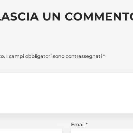
LASCIA UN COMMENT
to.
I campi obbligatori sono contrassegnati
*
Email
*