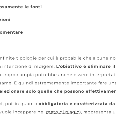
osamente le fonti
zioni
rgomentare
infinite tipologie per cui è probabile che alcune no
a intenzione di redigere.
L’obiettivo è eliminare i
ia troppo ampia potrebbe anche essere interpreta
same. È quindi estremamente importante fare una
elezionare solo quelle che possono effettivament
ti
, poi, in quanto
obbligatoria e caratterizzata da
 vuole incappare nel
reato di plagio
), rappresenta u