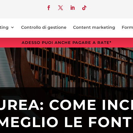
ting
Controllo di gestione
Content marketing
Form
ADESSO PUOI ANCHE PAGARE A RATE*
AUREA: COME IN
MEGLIO LE FONT