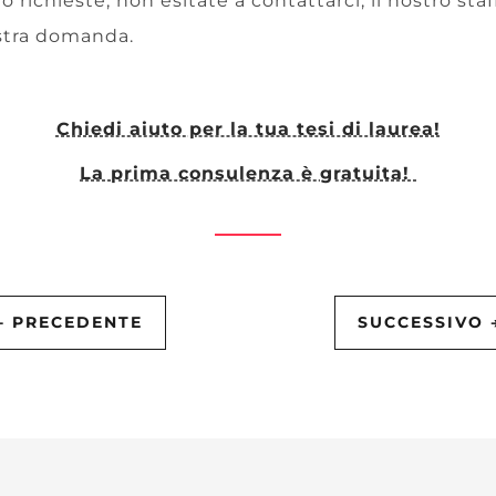
o richieste, non esitate a contattarci, il nostro staf
stra domanda.
Chiedi aiuto per la tua tesi di laurea!
La prima consulenza è gratuita!
←
PRECEDENTE
SUCCESSIVO