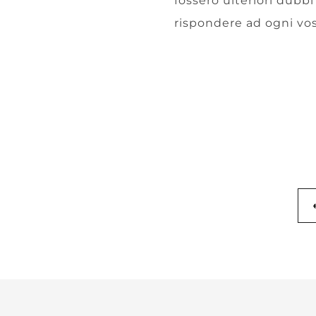
fossero ulteriori dubbi 
rispondere ad ogni vo