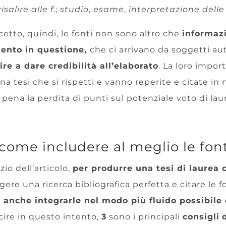
risalire alle f
.;
studio
,
esame
,
interpretazione delle
tto, quindi, le fonti non sono altro che
informazi
mento in questione,
che ci arrivano da soggetti au
re a dare credibilità all’elaborato
. La loro import
una tesi che si rispetti e vanno reperite e citate in
, pena la perdita di punti sul potenziale voto di laur
: come includere al meglio le fon
io dell’articolo,
per produrre una tesi di laurea 
gere una ricerca bibliografica perfetta e citare le 
 anche integrarle nel modo più fluido possibile 
scire in questo intento,
3
sono i principali
consigli