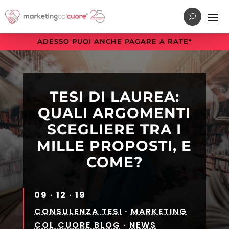
Vai
Vai
Vai
al
al
alla
menu
contenuto
sezione
ADESSO PUOI ANCHE PAGARE A RATE*
di
principale
a
navigazione
piè
principale
di
pagina
TESI DI LAUREA:
QUALI ARGOMENTI
SCEGLIERE TRA I
MILLE PROPOSTI, E
COME?
09 · 12 · 19
CONSULENZA TESI
·
MARKETING
COL CUORE BLOG
·
NEWS