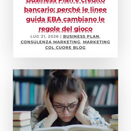
bancario: perché le linee
guida EBA cambiano le
regole del gioco
LUG 21, 2026
|
BUSINESS PLAN
,
CONSULENZA MARKETING
,
MARKETING
COL CUORE BLOG