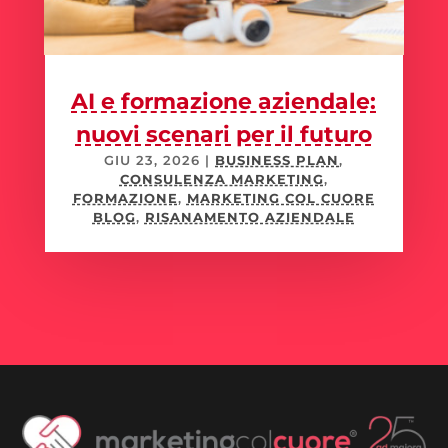
AI e formazione aziendale:
nuovi scenari per il futuro
GIU 23, 2026
|
BUSINESS PLAN
,
CONSULENZA MARKETING
,
FORMAZIONE
,
MARKETING COL CUORE
BLOG
,
RISANAMENTO AZIENDALE