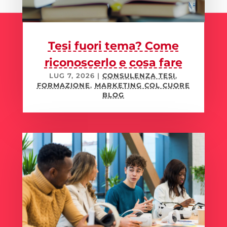
Tesi fuori tema? Come
riconoscerlo e cosa fare
LUG 7, 2026
|
CONSULENZA TESI
,
FORMAZIONE
,
MARKETING COL CUORE
BLOG