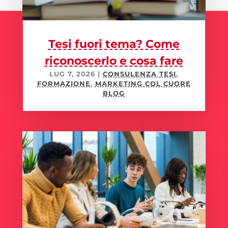
Tesi fuori tema? Come
riconoscerlo e cosa fare
LUG 7, 2026
|
CONSULENZA TESI
,
FORMAZIONE
,
MARKETING COL CUORE
BLOG