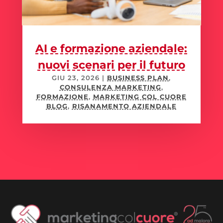
AI e formazione aziendale:
nuovi scenari per il futuro
GIU 23, 2026
|
BUSINESS PLAN
,
CONSULENZA MARKETING
,
FORMAZIONE
,
MARKETING COL CUORE
BLOG
,
RISANAMENTO AZIENDALE