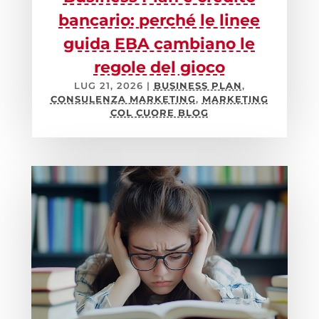
bancario: perché le linee
guida EBA cambiano le
regole del gioco
LUG 21, 2026
|
BUSINESS PLAN
,
CONSULENZA MARKETING
,
MARKETING
COL CUORE BLOG