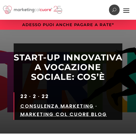
Vai
Vai
Vai
al
al
alla
menu
contenuto
sezione
ADESSO PUOI ANCHE PAGARE A RATE*
di
principale
a
navigazione
piè
principale
di
pagina
START-UP INNOVATIVA
A VOCAZIONE
SOCIALE: COS’È
22 · 2 · 22
CONSULENZA MARKETING
·
MARKETING COL CUORE BLOG