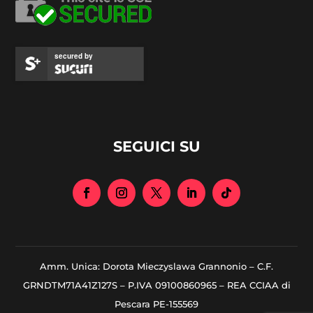
secured by
SEGUICI SU
Amm. Unica: Dorota Mieczyslawa Grannonio – C.F.
GRNDTM71A41Z127S – P.IVA 09100860965 – REA CCIAA di
Pescara PE-155569