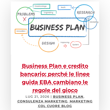
Business Plan e credito
bancario: perché le linee
guida EBA cambiano le
regole del gioco
LUG 21, 2026
|
BUSINESS PLAN
,
CONSULENZA MARKETING
,
MARKETING
COL CUORE BLOG