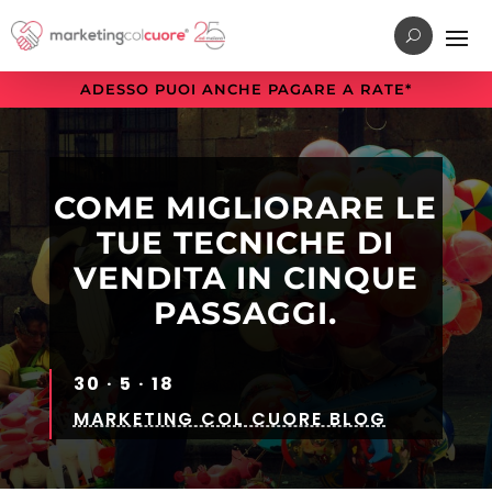
Vai
Vai
Vai
al
al
alla
menu
contenuto
sezione
ADESSO PUOI ANCHE PAGARE A RATE*
di
principale
a
navigazione
piè
principale
di
pagina
COME MIGLIORARE LE
TUE TECNICHE DI
VENDITA IN CINQUE
PASSAGGI.
30 · 5 · 18
MARKETING COL CUORE BLOG