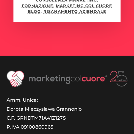
CONSULENZA MARKETING
,
FORMAZIONE
,
MARKETING COL CUORE
BLOG
,
RISANAMENTO AZIENDALE
Amm. Unica:
Dorota Mieczyslawa Grannonio
C.F. GRNDTM71A41Z127S
P.IVA 09100860965