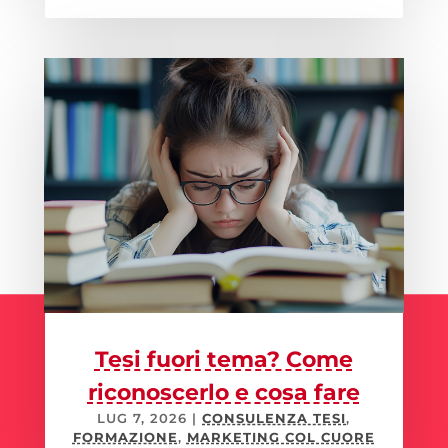
Tesi fuori tema? Come
riconoscerlo e cosa fare
LUG 7, 2026
|
CONSULENZA TESI
,
FORMAZIONE
,
MARKETING COL CUORE