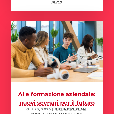
BLOG
AI e formazione aziendale:
nuovi scenari per il futuro
GIU 23, 2026
|
BUSINESS PLAN
,