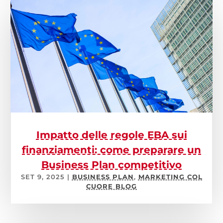
Impatto delle regole EBA sui
finanziamenti: come preparare un
Business Plan competitivo
SET 9, 2025
|
BUSINESS PLAN
,
MARKETING COL
CUORE BLOG