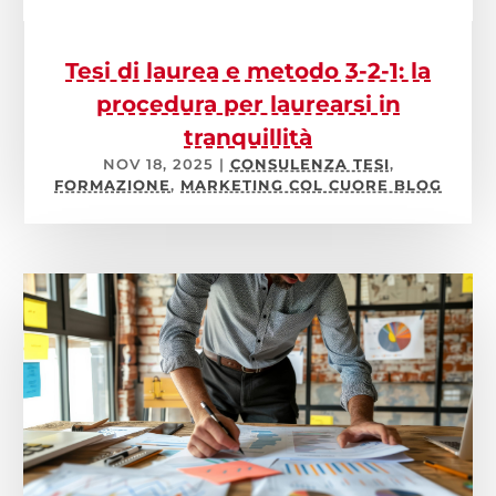
Tesi di laurea e metodo 3-2-1: la
procedura per laurearsi in
tranquillità
NOV 18, 2025
|
CONSULENZA TESI
,
FORMAZIONE
,
MARKETING COL CUORE BLOG