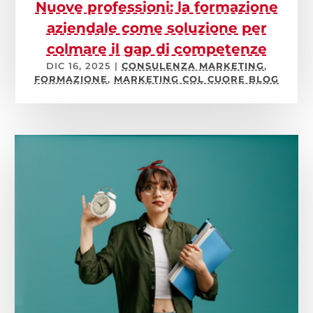
Nuove professioni: la formazione
aziendale come soluzione per
colmare il gap di competenze
DIC 16, 2025
|
CONSULENZA MARKETING
,
FORMAZIONE
,
MARKETING COL CUORE BLOG