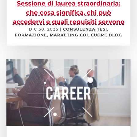
Sessione di laurea straordinaria:
che cosa significa, chi può
accedervi e quali requisiti servono
DIC 30, 2025
|
CONSULENZA TESI
,
FORMAZIONE
,
MARKETING COL CUORE BLOG