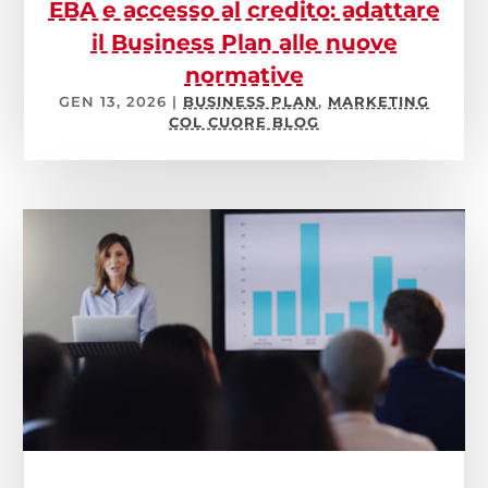
EBA e accesso al credito: adattare
il Business Plan alle nuove
normative
GEN 13, 2026
|
BUSINESS PLAN
,
MARKETING
COL CUORE BLOG