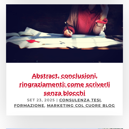
Abstract, conclusioni,
ringraziamenti: come scriverli
senza blocchi
SET 23, 2025
|
CONSULENZA TESI
,
FORMAZIONE
,
MARKETING COL CUORE BLOG