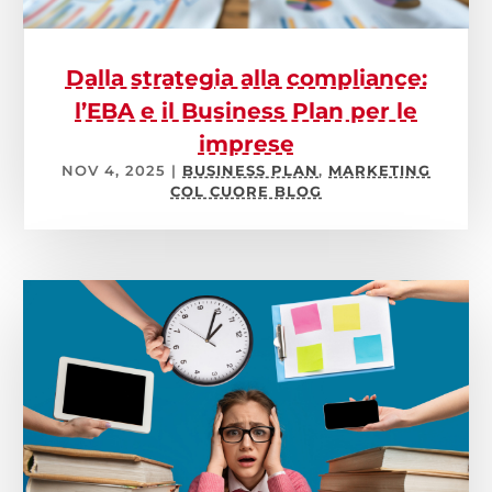
Dalla strategia alla compliance:
l’EBA e il Business Plan per le
imprese
NOV 4, 2025
|
BUSINESS PLAN
,
MARKETING
COL CUORE BLOG