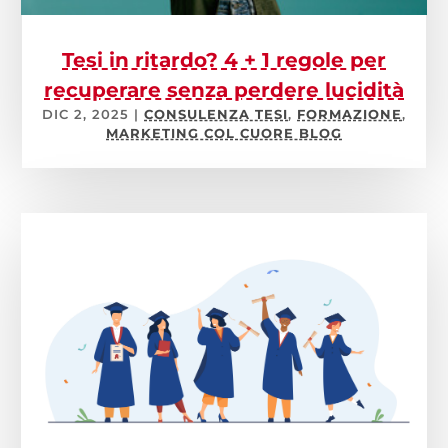
Tesi in ritardo? 4 + 1 regole per
recuperare senza perdere lucidità
DIC 2, 2025
|
CONSULENZA TESI
,
FORMAZIONE
,
MARKETING COL CUORE BLOG